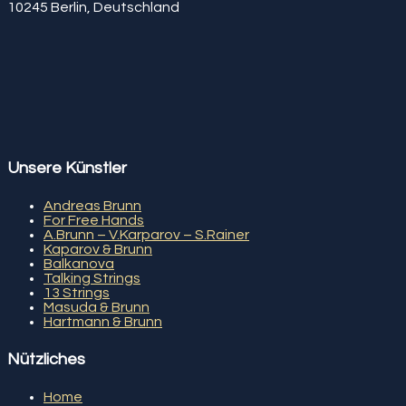
10245 Berlin, Deutschland
Unsere Künstler
Andreas Brunn
For Free Hands
A.Brunn – V.Karparov – S.Rainer
Kaparov & Brunn
Balkanova
Talking Strings
13 Strings
Masuda & Brunn
Hartmann & Brunn
Nützliches
Home