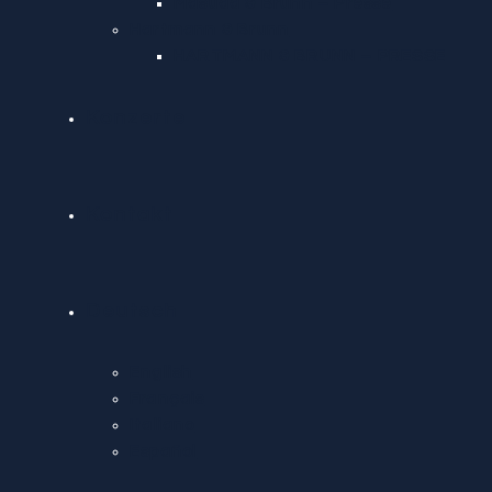
Masuda & Brunn – Presse
Hartmann & Brunn
HARTMANN & BRUNN – PRESSE
Konzerte
Kontakt
Deutsch
English
Français
Italiano
Español