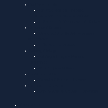
For Free Hands
For Free Hands – Presse
A.Brunn – V.Karparov – S.Rainer
A. Brunn – V. Karparov – S. Rainer – 
Karparov & Brunn
KARPAROV & BRUNN – Presse
Balkanova
BalkaNova – Presse
Talking Strings
Talking Strings – Presse
13 Strings
13 Strings – Presse
Masuda & Brunn
Masuda & Brunn – Presse
Hartmann & Brunn
HARTMANN & BRUNN – PRESSE
Konzerte