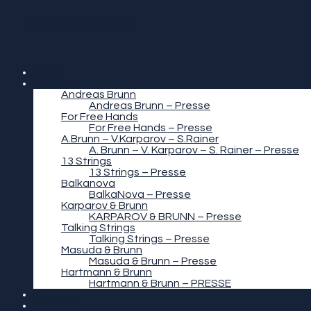
Menü
Schließen
Home
Künstler
Andreas Brunn
Andreas Brunn – Presse
For Free Hands
For Free Hands – Presse
A.Brunn – V.Karparov – S.Rainer
A. Brunn – V. Karparov – S. Rainer – Presse
13 Strings
13 Strings – Presse
Balkanova
BalkaNova – Presse
Karparov & Brunn
KARPAROV & BRUNN – Presse
Talking Strings
Talking Strings – Presse
Masuda & Brunn
Masuda & Brunn – Presse
Hartmann & Brunn
Hartmann & Brunn – PRESSE
Konzerte
Kontakt