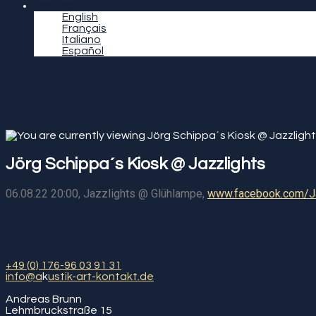
Deutsch
English
Français
Italiano
Español
Jörg Schippa´s Kiosk @ Jazzlights
06.08.22 20:00, Jazzlights @ Glühlampe,
www.facebook.com/J
+49 (0) 176-96 03 91 31
info@a
k
ustik-art-kontakt.de
Andreas Brunn
Lehmbruckstraße 15