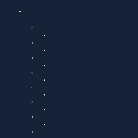
Künstler
Andreas Brunn
Andreas Brunn – Presse
For Free Hands
For Free Hands – Presse
A.Brunn – V.Karparov – S.Rainer
A. Brunn – V. Karparov – S. Rainer – 
Karparov & Brunn
KARPAROV & BRUNN – Presse
Balkanova
BalkaNova – Presse
Talking Strings
Talking Strings – Presse
13 Strings
13 Strings – Presse
Masuda & Brunn