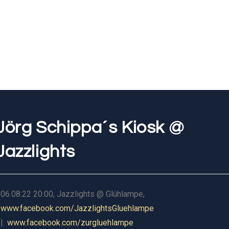
Jörg Schippa´s Kiosk @
Jazzlights
06.08.22 20:00, Jazzlights @ Glühlampe,
www.facebook.com/JazzlightsGluehlampe
|
www.facebook.com/zurgluehlampe