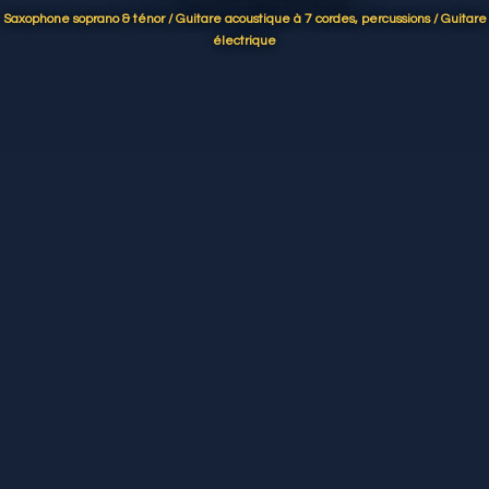
Saxophone soprano & ténor / Guitare acoustique à 7 cordes, percussions / Guitare
électrique