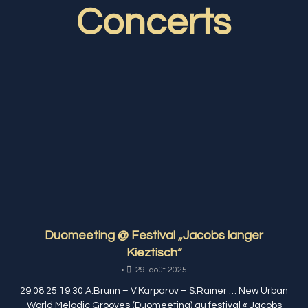
Concerts
Duomeeting @ Festival „Jacobs langer
Kieztisch“
•
29. août 2025
29.08.25 19:30 A.Brunn – V.Karparov – S.Rainer … New Urban
World Melodic Grooves (Duomeeting) au festival « Jacobs