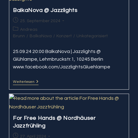
Sara
Longo
BalkaNova @ Jazzlights
&
Alvise
Beitrag
25. September 2024
Seggi
veröffentlicht:
@
Beitrags-
Andreas
Jazzlights
Kategorie:
Brunn
/
BalkaNova
/
Konzert
/
Unkategorisiert
25.09.24 20:00 BalkaNova | Jazzlights @
Glühlampe, Lehmbruckstr.1, 10245 Berlin
www.facebook.com/JazzlightsGluehlampe
Weiterlesen
BalkaNova
@
Jazzlights
For Free Hands @ Nordhäuser
Jazzfrühling
Beitrag
27. April 2024