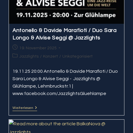
Antonello & Davide Marafioti / Duo Sara
Longo & Alvise Seggi @ Jazzlights
Beitrag
19. November 2025
veröffentlicht:
Beitrags-
Jazzlights
/
Konzert
/
Unkategorisiert
Kategorie:
19.11.25 20:00 Antonello & Davide Marafioti / Duo
Sara Longo & Alvise Seggi - Jazzlights @
Glühlampe, Lehmbruckstr.1 |
www.facebook.com/JazzlightsGluehlampe
Weiterlesen
Antonello
&
Davide
Marafioti
/
Duo