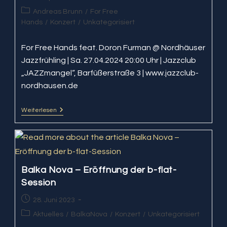
veröffentlicht:
Beitrags-
Andreas Brunn
/
For Free
Kategorie:
Hands
/
Konzert
/
Unkategorisiert
For Free Hands feat. Doron Furman @ Nordhäuser
Jazzfrühling | Sa. 27.04.2024 20:00 Uhr | Jazzclub
„JAZZmangel“, Barfüßerstraße 3 | www.jazzclub-
nordhausen.de
Weiterlesen
For
Free
Hands
@
Nordhäuser
Jazzfrühling
Balka Nova – Eröffnung der b-flat-
Session
Beitrag
28. Juni 2023
veröffentlicht:
Beitrags-
Aktuelles
/
BalkaNova
/
Konzert
/
Unkategorisiert
Kategorie: