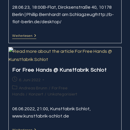
28.06.23, 18:00B-Flat, Dircksenstraße 40, 10178
Berlin | Phillip Bernhardt am Schlagzeug!http://b-
flat-berlin.de/desktop/
Weiterlesen
Balka
Nova
–
Eröffnung
Der
B-
Flat-
Session
For Free Hands @ Kunstfabrik Schlot
Beitrag
6. Juni 2022
veröffentlicht:
Beitrags-
Andreas Brunn
/
For Free
Kategorie:
Hands
/
Konzert
/
Unkategorisiert
06.06.2022, 21:00, Kunstfabrik Schlot,
www.kunstfabrik-schlot.de