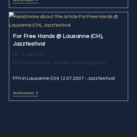
Weiterlesen
For
Free
Hands
@
Kunstfabrik
Schlot
For Free Hands @ Lausanne (CH),
Jazzfestival
Beitrag
12. Juli 2007
veröffentlicht:
Beitrags-
For Free Hands
/
Konzert
/
Unkategorisiert
Kategorie:
FFH in Lausanne (CH) 12.07.2007 - Jazzfestival
Weiterlesen
For
Free
Hands
@
Lausanne
(CH),
Jazzfestival