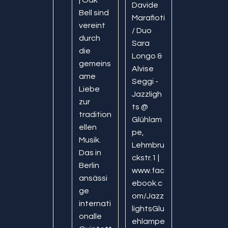
| Oak
Davide
Bell sind
Marafioti
vereint
/ Duo
durch
Sara
die
Longo &
gemeins
Alvise
ame
Seggi -
Liebe
Jazzligh
zur
ts @
tradition
Glühlam
ellen
pe,
Musik.
Lehmbru
Das in
ckstr.1 |
Berlin
www.fac
ansässi
ebook.c
ge
om/Jazz
internati
lightsGlu
onalle
ehlampe