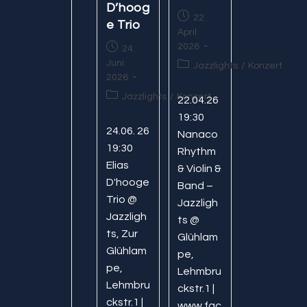
D’hoog
Beitrag
22.
e Trio
veröffentlicht:
April
Beitrag
2026
24.
veröffentlicht:
Juni
Beitrags-
Jazzlights
/
Konzert
2026
Kategorie:
Beitrags-
Jazzlights
/
Konzert
22.04.26
Kategorie:
19:30
24.06. 26
Nanaco
19:30
Rhythm
Elias
& Violin &
D'hooge
Band –
Trio @
Jazzligh
Jazzligh
ts @
ts, Zur
Glühlam
Glühlam
pe,
pe,
Lehmbru
Lehmbru
ckstr.1 |
ckstr.1 |
www.fac