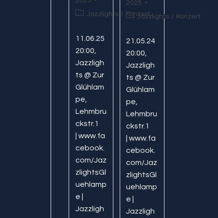
2025
2025
Beitrags-
Jazzlights
/
Konzert
Beitrags-
Jazzlights
/
Konzert
Kategorie:
Kategorie:
11.06.25
21.05.24
20:00,
20:00,
Jazzligh
Jazzligh
ts @ Zur
ts @ Zur
Glühlam
Glühlam
pe,
pe,
Lehmbru
Lehmbru
ckstr.1
ckstr.1
| www.fa
| www.fa
cebook.
cebook.
com/Jaz
com/Jaz
zlightsGl
zlightsGl
uehlamp
uehlamp
e |
e |
Jazzligh
Jazzligh