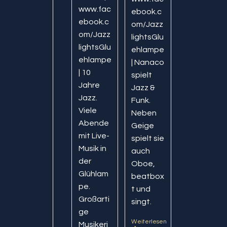
www.fac
ebook.c
ebook.c
om/Jazz
om/Jazz
lightsGlu
lightsGlu
ehlampe
ehlampe
| Nanaco
| 10
spielt
Jahre
Jazz &
Jazz.
Funk.
Viele
Neben
Abende
Geige
mit Live-
spielt sie
Musik in
auch
der
Oboe,
Glühlam
beatbox
pe.
t und
Großarti
singt.
ge
Weiterlesen
Nanaco
Musikeri