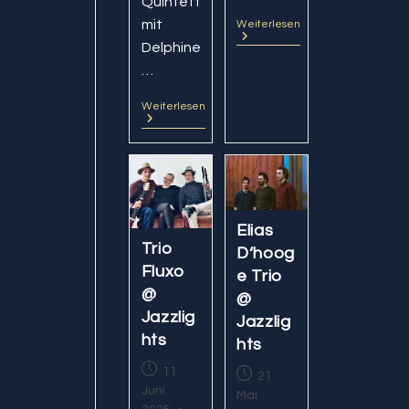
Quintett
mit
Weiterlesen
Antonello
&
Delphine
Davide
Marafioti
…
/
Duo
Weiterlesen
Oak
Sara
Bell
Longo
@
&
Jazzlights
Alvise
Seggi
@
Jazzlights
Elias
Trio
D‘hoog
Fluxo
e Trio
@
@
Jazzlig
Jazzlig
hts
hts
Beitrag
11.
Beitrag
21.
veröffentlicht:
Juni
veröffentlicht:
Mai