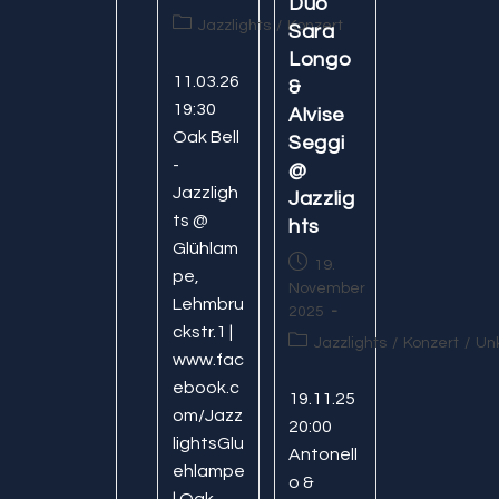
Duo
Beitrags-
Jazzlights
/
Konzert
Sara
Kategorie:
Longo
11.03.26
&
19:30
Alvise
Oak Bell
Seggi
-
@
Jazzligh
Jazzlig
ts @
hts
Glühlam
Beitrag
19.
pe,
veröffentlicht:
November
Lehmbru
2025
ckstr.1 |
Beitrags-
Jazzlights
/
Konzert
/
Unk
www.fac
Kategorie:
ebook.c
19.11.25
om/Jazz
20:00
lightsGlu
Antonell
ehlampe
o &