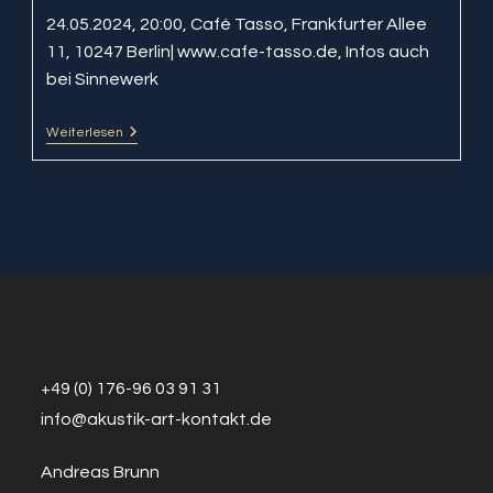
24.05.2024, 20:00, Café Tasso, Frankfurter Allee
11, 10247 Berlin| www.cafe-tasso.de, Infos auch
bei Sinnewerk
Weiterlesen
BalkaNova
@
Café
Tasso
+49 (0) 176-96 03 91 31
info@a
k
ustik-art-kontakt.de
Andreas Brunn