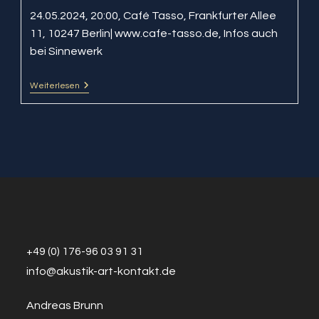
24.05.2024, 20:00, Café Tasso, Frankfurter Allee
11, 10247 Berlin| www.cafe-tasso.de, Infos auch
bei Sinnewerk
Weiterlesen
BalkaNova
@
Café
Tasso
+49 (0) 176-96 03 91 31
info@a
k
ustik-art-kontakt.de
Andreas Brunn