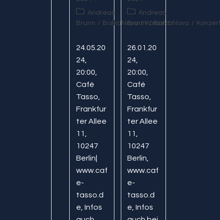
Beitrags-
Beitrags-
Andreas
Andreas
Kategorie:
Kategorie:
Brunn
/
BalkaNova
Brunn
/
Konzert
/
BalkaNova
/
Konzer
24.05.20
26.01.20
24,
24,
20:00,
20:00,
Café
Café
Tasso,
Tasso,
Frankfur
Frankfur
ter Allee
ter Allee
11,
11,
10247
10247
Berlin|
Berlin,
www.caf
www.caf
e-
e-
tasso.d
tasso.d
e, Infos
e, Infos
auch
auch bei