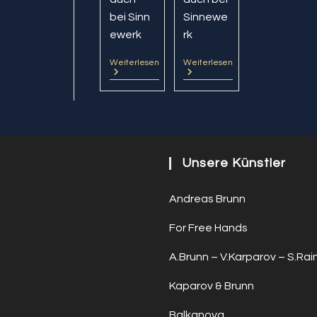
bei Sinn
Sinnewe
ewerk
rk
Weiterlesen
BalkaNova
Weiterlesen
BalkaNova
@
Im
Café
Café
Tasso
Tasso
Unsere Künstler
Andreas Brunn
For Free Hands
A.Brunn – V.Karparov – S.Rai
Kaparov & Brunn
Balkanova