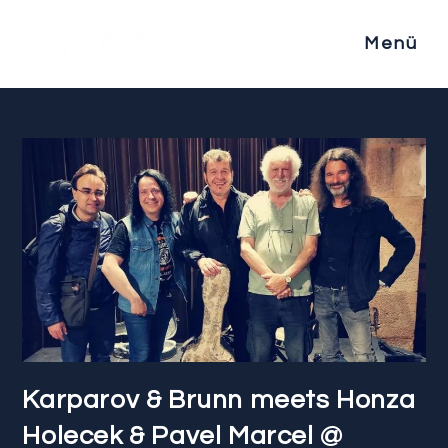
Zum
Inhalt
Menü
springen
Karparov & Brunn meets Honza
Holecek & Pavel Marcel @