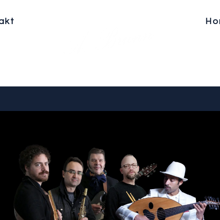
akt
Ho