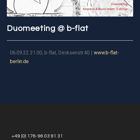
Duomeeting @ b-flat
06.09.22 21.00, b-flat, Dircksenstr.40 |
www.b-flat-
berlin.de
+49 (0) 176-96 03 91 31