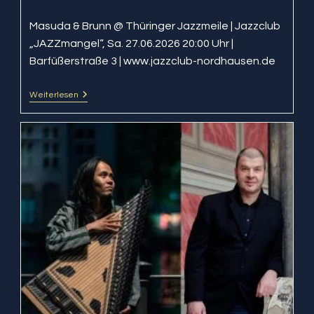
Kategorie:
Masuda & Brunn @ Thüringer Jazzmeile | Jazzclub
„JAZZmangel“, Sa. 27.06.2026 20:00 Uhr |
Barfüßerstraße 3 | www.jazzclub-nordhausen.de
Weiterlesen
Masuda
&
Brunn
@
Thüringer
Jazzmeile