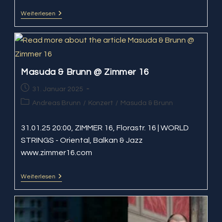
Weiterlesen
Shingo
Masuda
&
Andreas
Brunn
@
Spätsünder-
Meisterkonzert
Masuda & Brunn @ Zimmer 16
Beitrag
31. Januar 2025
veröffentlicht:
Beitrags-
Andreas Brunn
/
Konzert
/
Masuda & Brunn
Kategorie:
31.01.25 20:00, ZIMMER 16, Florastr. 16 | WORLD
STRINGS - Oriental, Balkan & Jazz
www.zimmer16.com
Weiterlesen
Masuda
&
Brunn
@
Zimmer
16