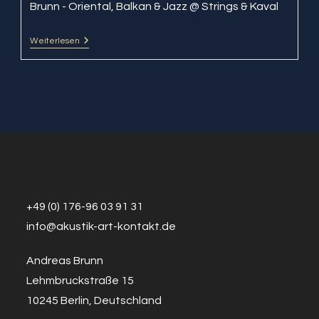
Brunn - Oriental, Balkan & Jazz @ Strings & Kaval
Weiterlesen
Shingo
Ali
Masuda
&
Andreas
Brunn
@
Klassmo
+49 (0) 176-96 03 91 31
info@a
k
ustik-art-kontakt.de
Andreas Brunn
Lehmbruckstraße 15
10245 Berlin, Deutschland