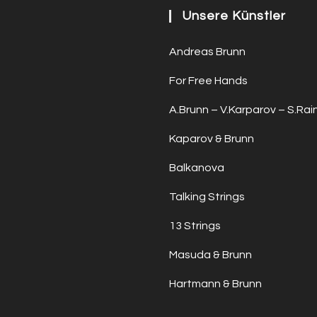
Unsere Künstler
Andreas Brunn
For Free Hands
A.Brunn – V.Karparov – S.Rai
Kaparov & Brunn
Balkanova
Talking Strings
13 Strings
Masuda & Brunn
Hartmann & Brunn