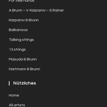
For free hands
A.Brunn – V. Karparov – S.Rainer
Karparov & Brunn
Balkanova
Talking strings
13 strings
Masuda & Brunn
Hartmann & Brunn
Nützliches
Home
All artists