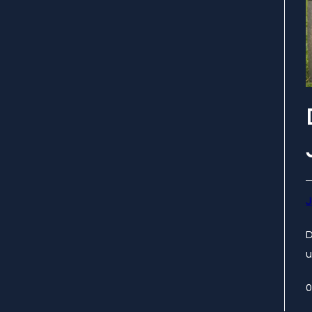
J
D
u
0