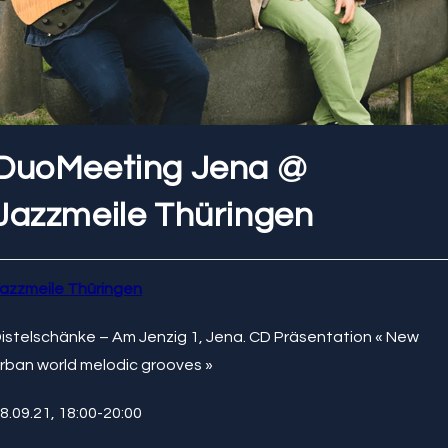
DuoMeeting Jena @
Jazzmeile Thüringen
azzmeile Thüringen
istelschänke – Am Jenzig 1, Jena. CD Präsentation « New
rban world melodic grooves »
8.09.21, 18:00-20:00