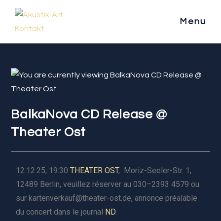
Menu
BalkaNova CD Release @
Theater Ost
12.12.25, 19:30
THEATER OST
, Moriz-Seeler-Str. 1,
12489 Berlin, veuillez réserver au 030–2393 4579 ou
sur kartenverkauf@theater-ost.de, annonce préalable
du concert dans le journal
ND
.