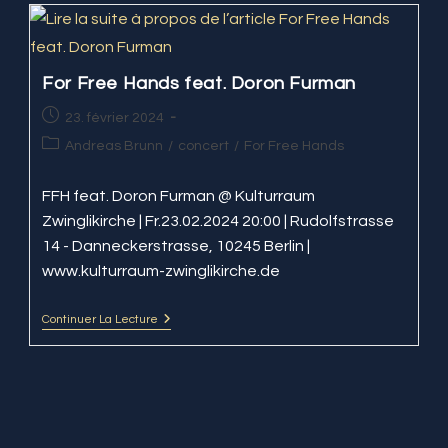
@
Nordhäuser
Jazzfrühling
For Free Hands feat. Doron Furman
Publication
23. février 2024
publiée :
Post
Andreas Brunn
/
concert
/
For Free Hands
category:
FFH feat. Doron Furman @ Kulturraum
Zwinglikirche | Fr.23.02.2024 20:00 | Rudolfstrasse
14 - Danneckerstrasse, 10245 Berlin |
www.kulturraum-zwinglikirche.de
Continuer La Lecture
For
Free
Hands
Feat. Doron
Furman