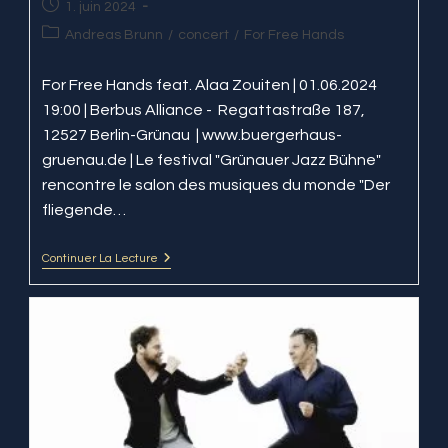
Publication
1. juin 2024
publiée :
Post
Andreas Brunn
/
concert
/
For Free Hands
category:
For Free Hands feat. Alaa Zouiten | 01.06.2024
19:00 | Berbus Alliance - Regattastraße 187,
12527 Berlin-Grünau | www.buergerhaus-
gruenau.de | Le festival "Grünauer Jazz Bühne"
rencontre le salon des musiques du monde "Der
fliegende…
Continuer La Lecture
For
Free
Hands
@
Berbus
Alliance