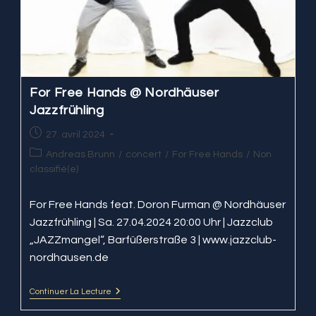
For Free Hands @ Nordhäuser
Jazzfrühling
Publication
27. avril 2024
publiée :
Post
Andreas Brunn
/
concert
/
For Free Hands
/
Non
category:
classifié(e)
For Free Hands feat. Doron Furman @ Nordhäuser
Jazzfrühling | Sa. 27.04.2024 20:00 Uhr | Jazzclub
„JAZZmangel“, Barfüßerstraße 3 | www.jazzclub-
nordhausen.de
Continuer La Lecture
For
Free
Hands