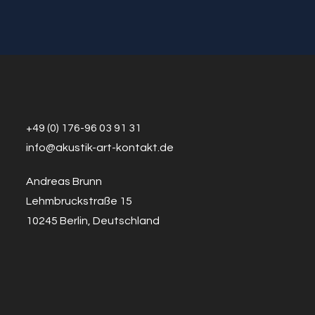
–
BalkaNova
&
Duomeeting
String
Special
+49 (0) 176-96 03 91 31
info@a
k
ustik-art-kontakt.de
Andreas Brunn
Lehmbruckstraße 15
10245 Berlin, Deutschland