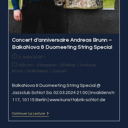
Concert d’anniversaire Andreas Brunn –
BalkaNova & Duomeeting String Special
Publication
2. mars 2024
publiée :
Post
A.Brunn - V.Karparov - S.Rainer
/
Andreas
category:
Brunn
/
BalkaNova
/
concert
BalkaNova & Duomeeting String Special @
Jazzclub Schlot Sa. 02.03.2024 21:00 | Invalidenstr.
117, 10115 Berlin | www.kunstfabrik-schlot.de
Continuer La Lecture
Concert
D’anniversaire
Andreas
Brunn