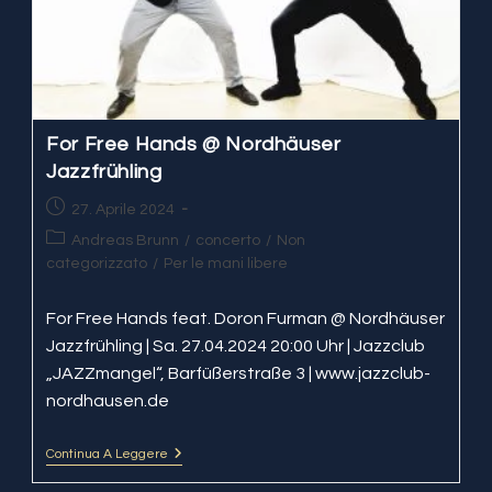
For Free Hands @ Nordhäuser
Jazzfrühling
Articolo
27. Aprile 2024
pubblicato:
Categoria
Andreas Brunn
/
concerto
/
Non
dell'articolo:
categorizzato
/
Per le mani libere
For Free Hands feat. Doron Furman @ Nordhäuser
Jazzfrühling | Sa. 27.04.2024 20:00 Uhr | Jazzclub
„JAZZmangel“, Barfüßerstraße 3 | www.jazzclub-
nordhausen.de
Continua A Leggere
For
Free
Hands