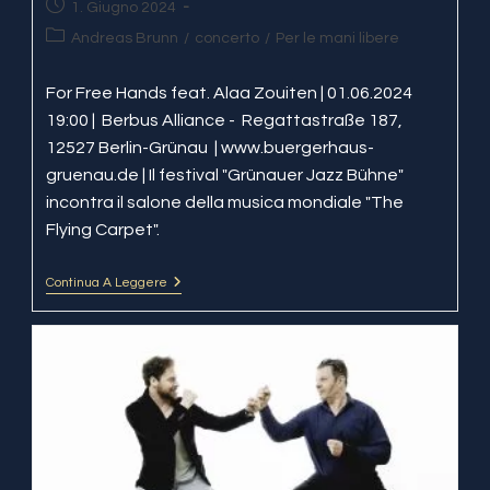
Articolo
1. Giugno 2024
pubblicato:
Categoria
Andreas Brunn
/
concerto
/
Per le mani libere
dell'articolo:
For Free Hands feat. Alaa Zouiten | 01.06.2024
19:00 | Berbus Alliance - Regattastraße 187,
12527 Berlin-Grünau | www.buergerhaus-
gruenau.de | Il festival "Grünauer Jazz Bühne"
incontra il salone della musica mondiale "The
Flying Carpet".
Continua A Leggere
For
Free
Hands
@
Berbus
Alliance