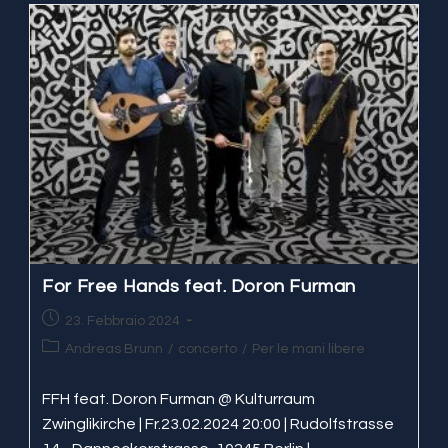
@
Nordhäuser
Jazzfrühling
For Free Hands feat. Doron Furman
Articolo
23. Febbraio 2024
pubblicato:
Categoria
Andreas Brunn
/
concerto
/
Per le mani libere
dell'articolo:
FFH feat. Doron Furman @ Kulturraum
Zwinglikirche | Fr.23.02.2024 20:00 | Rudolfstrasse