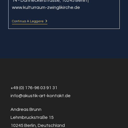
14 - Danneckerstrasse, 10245 Berlin |
www.kulturraum-zwinglikirche.de
Continua A Leggere
For
Free
Hands
Feat. Doron
Furman
+49 (0) 176-96 03 91 31
info@a
k
ustik-art-kontakt.de
Andreas Brunn
Lehmbruckstraße 15
10245 Berlin, Deutschland