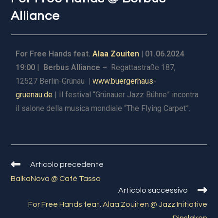
Alliance
For Free Hands feat.
Alaa Zouiten
| 01.06.2024
19:00
|
Berbus Alliance –
Regattastraße 187,
12527 Berlin-Grünau
|
www.buergerhaus-
gruenau.de
|
Il festival “Grünauer Jazz Bühne” incontra
il salone della musica mondiale “The Flying Carpet”.
Articolo precedente
BalkaNova @ Café Tasso
Articolo successivo
For Free Hands feat. Alaa Zouiten @ Jazz Initiative
Dinslaken