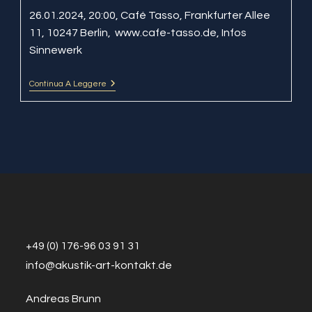
26.01.2024, 20:00, Café Tasso, Frankfurter Allee
11, 10247 Berlin, www.cafe-tasso.de, Infos
Sinnewerk
Continua A Leggere
BalkaNova
–
Café
Tasso
+49 (0) 176-96 03 91 31
info@a
k
ustik-art-kontakt.de
Andreas Brunn