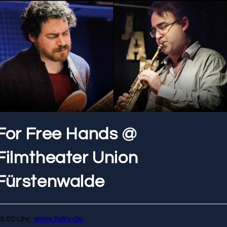
For Free Hands @
Filmtheater Union
Fürstenwalde
9.00 Uhr,
www.fwkv.de