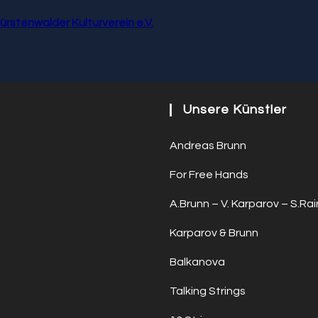
ürstenwalder Kulturverein e.V.
Unsere Künstler
Andreas Brunn
For Free Hands
A.Brunn – V. Karparov – S.Rai
Karparov & Brunn
Balkanova
Talking Strings