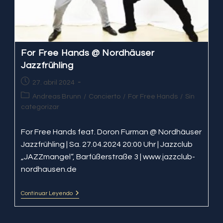
For Free Hands @ Nordhäuser
Jazzfrühling
Publicación
27. abril 2024
de
Categoría
Andreas Brunn
/
Concierto
/
For Free Hands
/
Sin
la
de
categorizar
entrada:
la
entrada:
For Free Hands feat. Doron Furman @ Nordhäuser
Jazzfrühling | Sa. 27.04.2024 20:00 Uhr | Jazzclub
„JAZZmangel“, Barfüßerstraße 3 | www.jazzclub-
nordhausen.de
Continuar Leyendo
For
Free
Hands
@