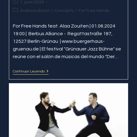
Publicación
1. junio 2024
de
Categoría
Andreas Brunn
/
Concierto
/
For Free Hands
la
de
entrada:
la
For Free Hands feat. Alaa Zouiten | 01.06.2024
entrada:
19:00 | Berbus Alliance - Regattastraße 187,
12527 Berlin-Grünau | www.buergerhaus-
gruenau.de | El festival "Grünauer Jazz Bühne" se
reúne con el salón de músicas del mundo "Der…
Continuar Leyendo
For
Free
Hands
@
Berbus
Alliance