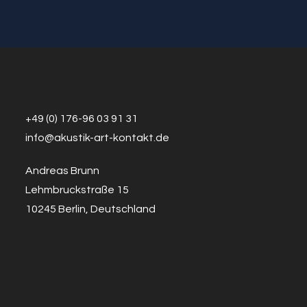
Nordhäuser
Jazzfrühling
+49 (0) 176-96 03 91 31
info@a
k
ustik-art-kontakt.de
Andreas Brunn
Lehmbruckstraße 15
10245 Berlin, Deutschland