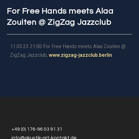
For Free Hands meets Alaa
Zouiten @ ZigZag Jazzclub
11.05.23 21:00 For Free Hands meets Alaa Zouiten @
ZigZag Jazzclub,
www.zigzag-jazzclub.berlin
+49 (0) 176-96 03 91 31
info@a
k
ustik-art-kontakt.de