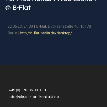
@ B-Flat
22.06.23, 21:00 | B-Flat, Dircksenstraße 40, 10178
Berlin |
http://b-flat-berlin.de/desktop/
+49 (0) 176-96 03 91 31
info@a
k
ustik-art-kontakt.de