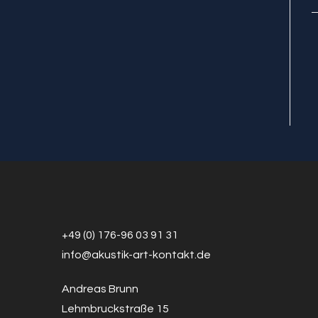
+49 (0) 176-96 03 91 31
info@a
k
ustik-art-kontakt.de
Andreas Brunn
Lehmbruckstraße 15